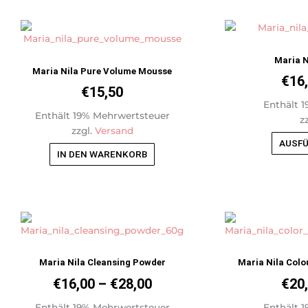
Maria N
Maria Nila Pure Volume Mousse
€
16
€
15,50
Enthält 
Enthält 19% Mehrwertsteuer
z
zzgl.
Versand
AUSF
IN DEN WARENKORB
Preisspanne:
Dieses
Produkt
€16,00
weist
bis
mehrere
Maria Nila Cleansing Powder
Maria Nila Colou
€28,00
Varianten
€
16,00
–
€
28,00
€
20
auf.
Die
Enthält 19% Mehrwertsteuer
Enthält 