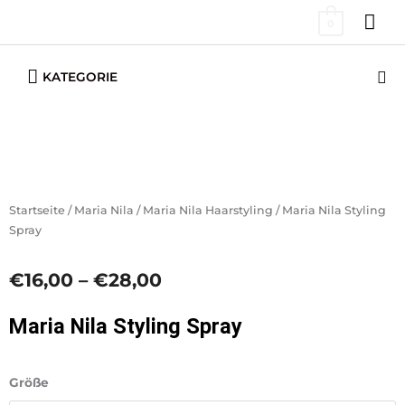
Zum
HA
0
Inhalt
springen
Below
Su
KATEGORIE
Header
Startseite
/
Maria Nila
/
Maria Nila Haarstyling
/ Maria Nila Styling
Spray
Preisspanne:
€
16,00
–
€
28,00
€16,00
bis
Maria Nila Styling Spray
€28,00
Maria
Größe
Nila