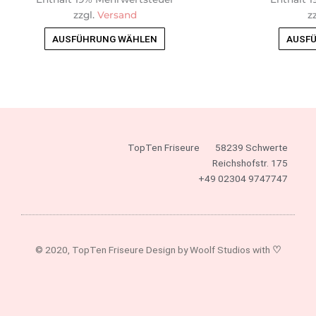
Optionen
zzgl.
Versand
z
können
AUSFÜHRUNG WÄHLEN
AUSF
auf
der
Produktseite
gewählt
werden
TopTen Friseure
58239 Schwerte
Reichshofstr. 175
+49 02304 9747747
© 2020, TopTen Friseure Design by Woolf Studios with
♡
F
I
a
n
c
s
e
t
b
a