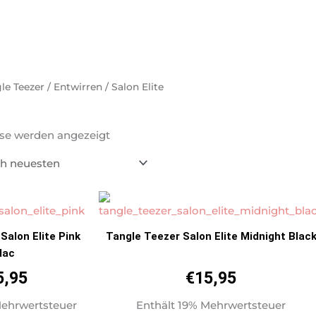
le Teezer
/
Entwirren
/ Salon Elite
Nach
neuesten
sse werden angezeigt
sortiert
Salon Elite Pink
Tangle Teezer Salon Elite Midnight Blac
lac
5,95
€
15,95
Mehrwertsteuer
Enthält 19% Mehrwertsteuer