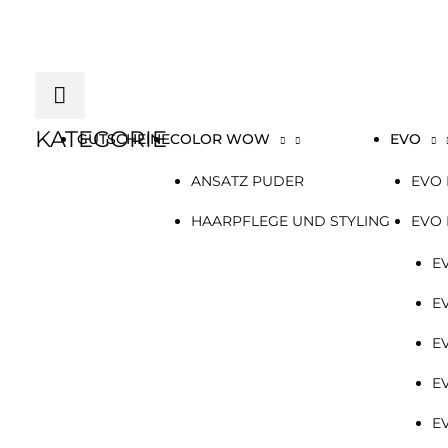
Zum
Below
Inhalt
springen
Header
KATEGORIE
GUTSCHEINE
COLOR WOW
EVO
ANSATZ PUDER
EVO 
HAARPFLEGE UND STYLING
EVO
E
E
E
E
E