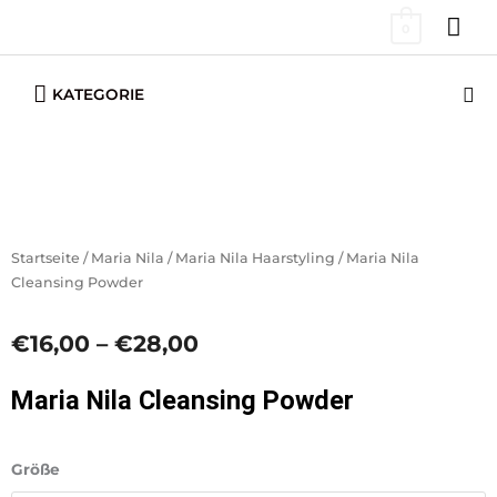
Zum
HA
0
Inhalt
springen
Below
Su
KATEGORIE
Header
Startseite
/
Maria Nila
/
Maria Nila Haarstyling
/ Maria Nila
Cleansing Powder
Preisspanne:
€
16,00
–
€
28,00
€16,00
bis
Maria Nila Cleansing Powder
€28,00
Maria
Größe
Nila