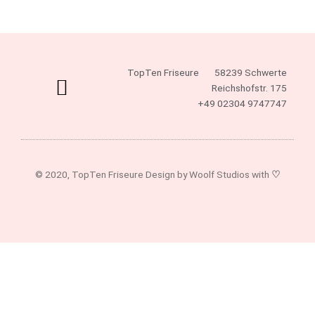
werden
TopTen Friseure
58239 Schwerte
Reichshofstr. 175
+49 02304 9747747
© 2020, TopTen Friseure Design by Woolf Studios with
♡
F
I
a
n
c
s
e
t
b
a
o
g
o
r
k
a
-
m
f