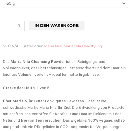
Cleansing
Powder
Menge
IN DEN WARENKORB
SKU
N/A
Kategorien
Maria Nila
,
Maria Nila Haarstyling
Das
Maria Nila Cleansing Powder
ist ein Reinigungs- und
Volumenpulver, das überschüssiges Fett absorbiert und dem Haar ein
leichtes Volumen verleiht – ideal für matte Ergebnisse.
Stärke des Halts:
1 von 5
Über Maria Nila:
Guter Look, gutes Gewissen – das ist die
schwedische Marke Maria Nila. Ihr Ziel: Die Entwicklung von Produkten
mit sanften Inhaltsstoffen für Kopfhaut und Haar im Einklang mit der
Natur und frei von Tierversuchen. Das Ergebnis: 100% vegane, sulfat-
und parabenfreie Pflegelinien in CO2 kompensierten Verpackungen