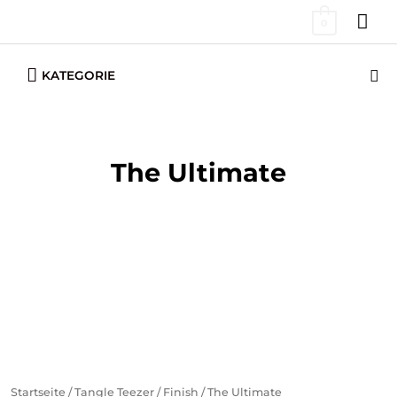
Zum
HA
0
Inhalt
springen
Below
Su
KATEGORIE
Header
The Ultimate
Startseite
/
Tangle Teezer
/
Finish
/ The Ultimate