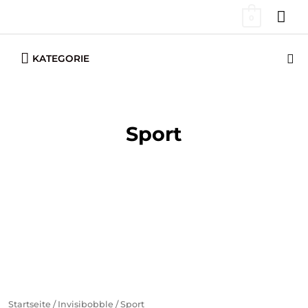
Zum
HA
0
Inhalt
springen
Below
Su
KATEGORIE
Header
Sport
Startseite
/
Invisibobble
/ Sport