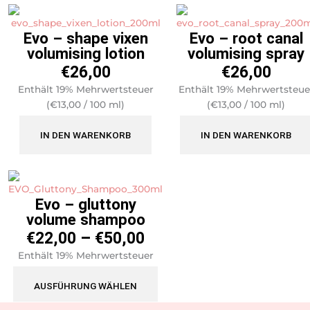
Evo – shape vixen
Evo – root canal
volumising lotion
volumising spray
€
26,00
€
26,00
Enthält 19% Mehrwertsteuer
Enthält 19% Mehrwertsteue
(
€
13,00
/ 100 ml)
(
€
13,00
/ 100 ml)
zzgl.
Versand
zzgl.
Versand
IN DEN WARENKORB
IN DEN WARENKORB
Preisspanne:
Dieses
€22,00
Produkt
Evo – gluttony
bis
weist
volume shampoo
€50,00
mehrere
€
22,00
–
€
50,00
Varianten
auf.
Enthält 19% Mehrwertsteuer
Die
zzgl.
Versand
Optionen
AUSFÜHRUNG WÄHLEN
können