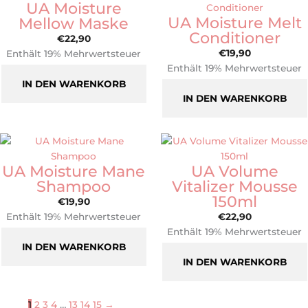
UA Moisture
UA Moisture Melt
Mellow Maske
Conditioner
€
22,90
€
19,90
Enthält 19% Mehrwertsteuer
Enthält 19% Mehrwertsteuer
zzgl.
Versand
zzgl.
Versand
IN DEN WARENKORB
IN DEN WARENKORB
UA Moisture Mane
UA Volume
Shampoo
Vitalizer Mousse
150ml
€
19,90
Enthält 19% Mehrwertsteuer
€
22,90
zzgl.
Versand
Enthält 19% Mehrwertsteuer
IN DEN WARENKORB
zzgl.
Versand
IN DEN WARENKORB
1
2
3
4
…
13
14
15
→