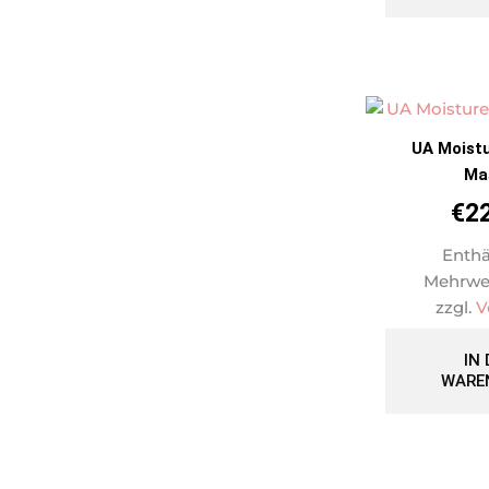
UA Moist
Ma
€
2
Enthä
Mehrwe
zzgl.
V
IN
WARE