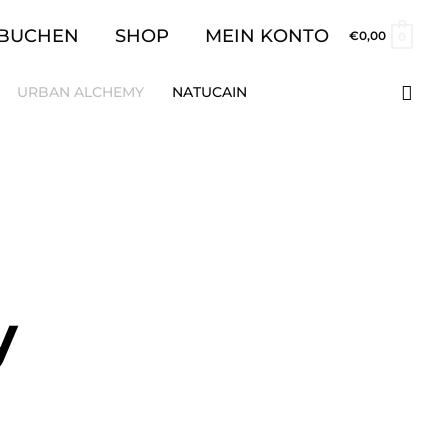
 BUCHEN
SHOP
MEIN KONTO
€
0,00
0
Suc
URBAN ALCHEMY
NATUCAIN
y