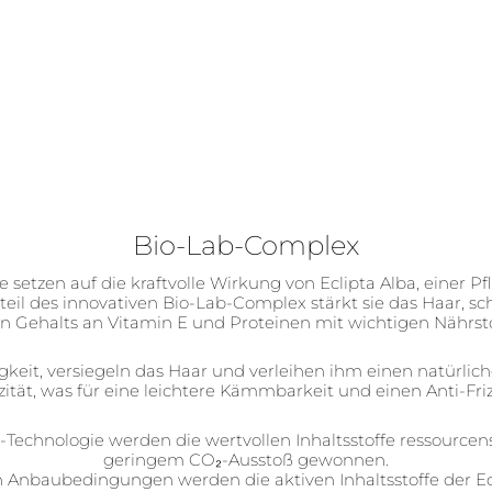
Bio-Lab-Complex
tzen auf die kraftvolle Wirkung von Eclipta Alba, einer Pf
teil des innovativen Bio-Lab-Complex stärkt sie das Haar, sc
n Gehalts an Vitamin E und Proteinen mit wichtigen Nährsto
eit, versiegeln das Haar und verleihen ihm einen natürliche
zität, was für eine leichtere Kämmbarkeit und einen Anti-Friz
g-Technologie werden die wertvollen Inhaltsstoffe ressour
geringem CO₂-Ausstoß gewonnen.
en Anbaubedingungen werden die aktiven Inhaltsstoffe der Ec