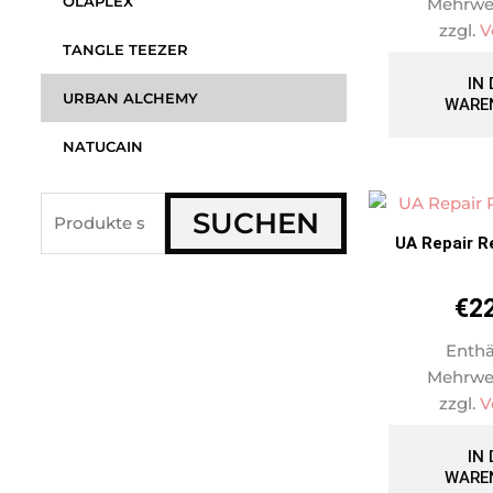
OLAPLEX
Mehrwe
zzgl.
V
TANGLE TEEZER
IN
URBAN ALCHEMY
WARE
NATUCAIN
Suche
SUCHEN
nach:
UA Repair 
€
2
Enthä
Mehrwe
zzgl.
V
IN
WARE