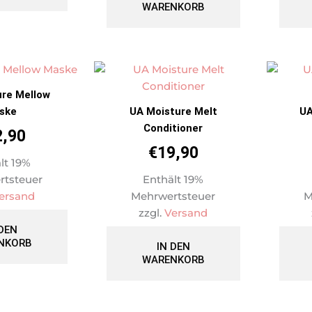
WARENKORB
ure Mellow
ske
UA Moisture Melt
UA
Conditioner
2,90
€
19,90
lt 19%
rtsteuer
Enthält 19%
ersand
Mehrwertsteuer
M
zzgl.
Versand
 DEN
NKORB
IN DEN
WARENKORB