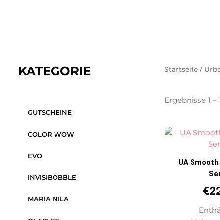
KATEGORIE
Startseite
/ Urb
Ergebnisse 1 –
GUTSCHEINE
COLOR WOW
EVO
UA Smooth
Se
INVISIBOBBLE
€
2
MARIA NILA
Enthä