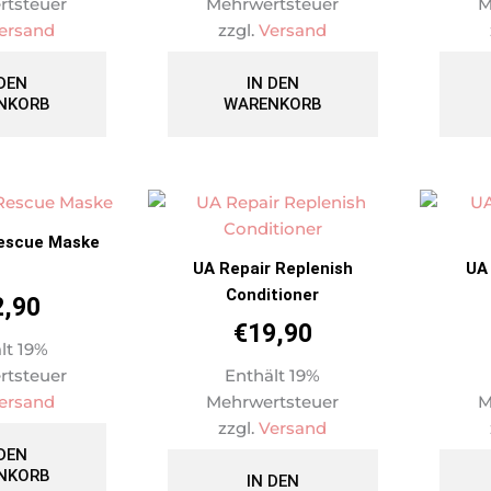
rtsteuer
Mehrwertsteuer
M
ersand
zzgl.
Versand
 DEN
IN DEN
NKORB
WARENKORB
Rescue Maske
UA Repair Replenish
UA
Conditioner
2,90
€
19,90
lt 19%
rtsteuer
Enthält 19%
ersand
Mehrwertsteuer
M
zzgl.
Versand
 DEN
NKORB
IN DEN