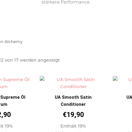
stärkere Performance.
an Alchemy
Nach
 12 von 17 werden angezeigt
neuesten
sortiert
 Supreme Öl
UA Smooth Satin
UA
rum
Conditioner
2,90
€
19,90
lt 19%
Enthält 19%