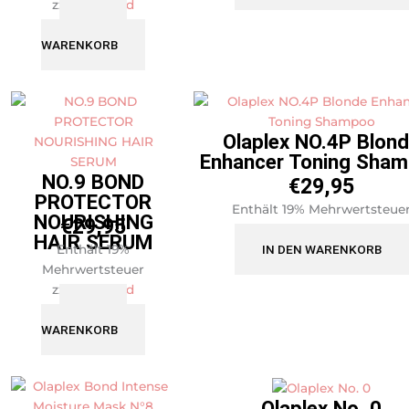
zzgl.
Versand
IN DEN
WARENKORB
Olaplex NO.4P Blon
Enhancer Toning Sha
NO.9 BOND
€
29,95
PROTECTOR
Enthält 19% Mehrwertsteue
NOURISHING
€
29,95
zzgl.
Versand
HAIR SERUM
Enthält 19%
IN DEN WARENKORB
Mehrwertsteuer
zzgl.
Versand
IN DEN
WARENKORB
Olaplex No. 0