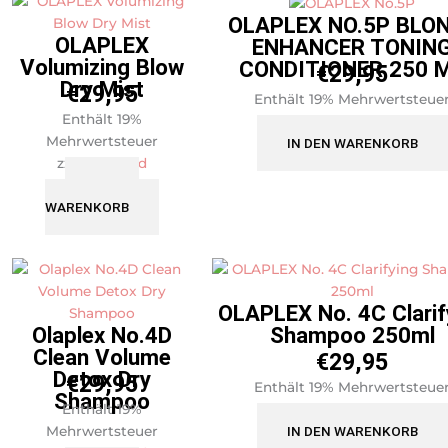
OLAPLEX NO.5P BLO
OLAPLEX
ENHANCER TONIN
Volumizing Blow
CONDITIONER 250 
€
29,95
Dry Mist
€
29,95
Enthält 19% Mehrwertsteue
Enthält 19%
zzgl.
Versand
Mehrwertsteuer
IN DEN WARENKORB
zzgl.
Versand
IN DEN
WARENKORB
OLAPLEX No. 4C Clarif
Olaplex No.4D
Shampoo 250ml
Clean Volume
€
29,95
Detox Dry
€
29,95
Enthält 19% Mehrwertsteue
Shampoo
Enthält 19%
zzgl.
Versand
Mehrwertsteuer
IN DEN WARENKORB