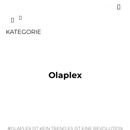
Zum
HA
Below
0
Inhalt
springen
Suchen
Header
KATEGORIE
Olaplex
#OLAPLEX IST KEIN TREND ES IST EINE REVOLUTION