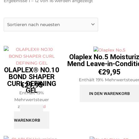
Nach
Ergebnisse 1 – 12 von 16 werden angezeigt
neuesten
sortiert
Olaplex No.5 Moisturi
Mend Leave-in-Conditi
OLAPLEX® NO.10
€
29,95
BOND SHAPER
Enthält 19% Mehrwertsteue
CURL DEFINING
€
29,95
zzgl.
Versand
GEL
Enthält 19%
IN DEN WARENKORB
Mehrwertsteuer
zzgl.
Versand
IN DEN
WARENKORB