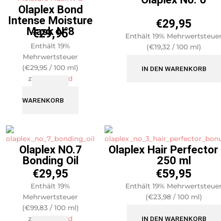
Olaplex Bond
Intense Moisture
€
29,95
Mask N°8
€
29,95
Enthält 19% Mehrwertsteue
Enthält 19%
(
€
19,32
/ 100 ml)
Mehrwertsteuer
zzgl.
Versand
(
€
29,95
/ 100 ml)
IN DEN WARENKORB
zzgl.
Versand
IN DEN
WARENKORB
Olaplex NO.7
Olaplex Hair Perfector
Bonding Oil
250 ml
€
29,95
€
59,95
Enthält 19%
Enthält 19% Mehrwertsteue
Mehrwertsteuer
(
€
23,98
/ 100 ml)
(
€
99,83
/ 100 ml)
zzgl.
Versand
zzgl.
Versand
IN DEN WARENKORB