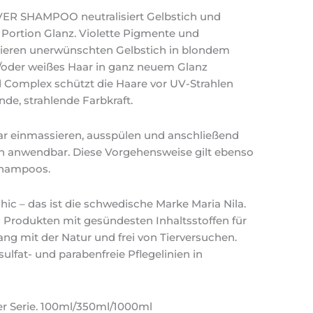
ER SHAMPOO neutralisiert Gelbstich und
a Portion Glanz. Violette Pigmente und
sieren unerwünschten Gelbstich in blondem
/oder weißes Haar in ganz neuem Glanz
d Complex schützt die Haare vor UV-Strahlen
nde, strahlende Farbkraft.
r einmassieren, ausspülen und anschließend
ch anwendbar. Diese Vorgehensweise gilt ebenso
 Shampoos.
hic – das ist die schwedische Marke Maria Nila.
on Produkten mit gesündesten Inhaltsstoffen für
ng mit der Natur und frei von Tierversuchen.
ulfat- und parabenfreie Pflegelinien in
lver Serie. 100ml/350ml/1000ml