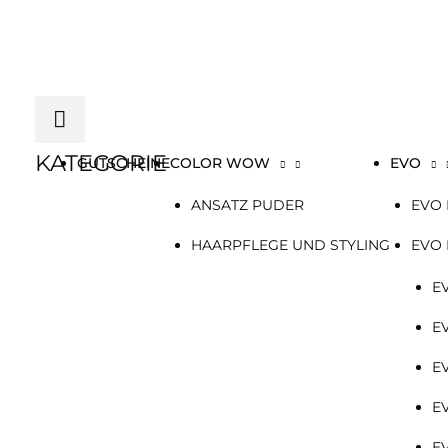
Zum
Below
Inhalt
springen
Header
KATEGORIE
GUTSCHEINE
COLOR WOW
EVO
ANSATZ PUDER
EVO 
HAARPFLEGE UND STYLING
EVO
E
E
E
E
E