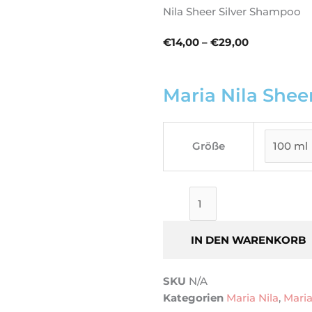
Nila Sheer Silver Shampoo
Preisspanne
€
14,00
–
€
29,00
€14,00
bis
Maria Nila Shee
€29,00
Maria
Nila
Größe
Sheer
Silver
Shampoo
Menge
IN DEN WARENKORB
SKU
N/A
Kategorien
Maria Nila
,
Maria