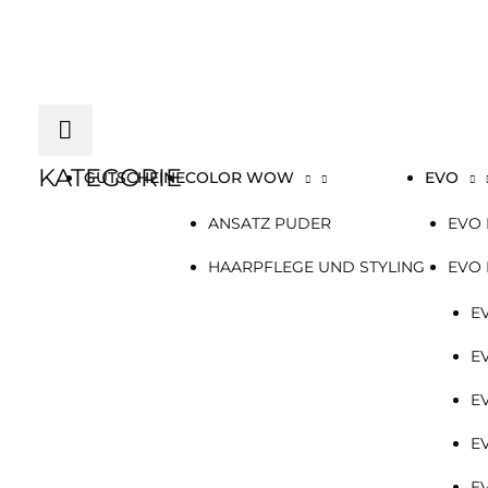
Zum
Below
Inhalt
springen
Header
KATEGORIE
GUTSCHEINE
COLOR WOW
EVO
ANSATZ PUDER
EVO 
HAARPFLEGE UND STYLING
EVO
E
E
E
E
E