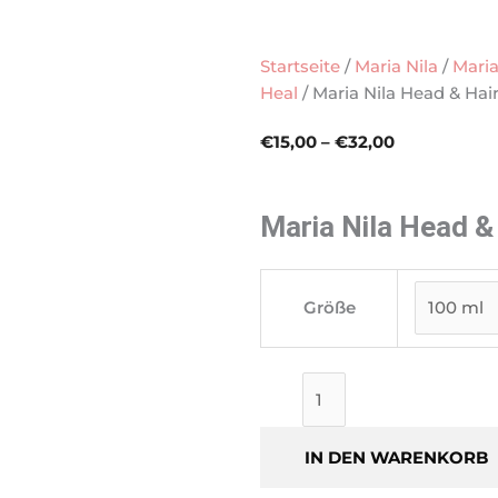
Startseite
/
Maria Nila
/
Maria
Heal
/ Maria Nila Head & Hai
Preisspanne
€
15,00
–
€
32,00
€15,00
bis
€32,00
Maria Nila Head &
Maria
Nila
Größe
Head
&
Hair
Heal
Conditioner
IN DEN WARENKORB
Menge