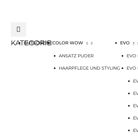
Zum
Below
Inhalt
springen
Header
KATEGORIE
GUTSCHEINE
COLOR WOW
EVO
ANSATZ PUDER
EVO 
HAARPFLEGE UND STYLING
EVO
E
E
E
E
E