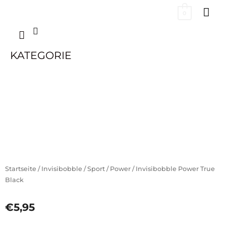
Zum
HA
Below
0
Inhalt
springen
Suchen
Header
KATEGORIE
Startseite
/
Invisibobble
/
Sport
/
Power
/ Invisibobble Power True
Black
€
5,95