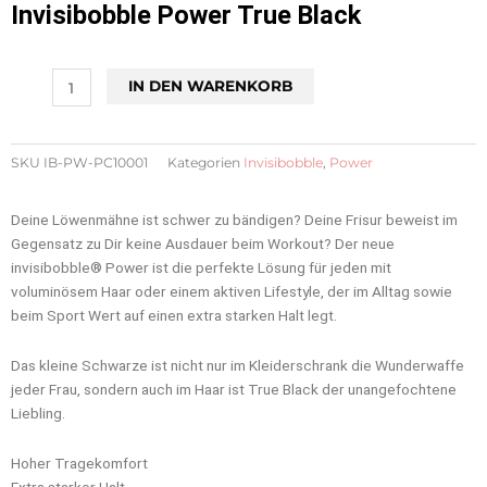
Invisibobble Power True Black
Invisibobble
IN DEN WARENKORB
Power
True
Black
SKU
IB-PW-PC10001
Kategorien
Invisibobble
,
Power
Menge
Deine Löwenmähne ist schwer zu bändigen? Deine Frisur beweist im
Gegensatz zu Dir keine Ausdauer beim Workout? Der neue
invisibobble® Power ist die perfekte Lösung für jeden mit
voluminösem Haar oder einem aktiven Lifestyle, der im Alltag sowie
beim Sport Wert auf einen extra starken Halt legt.
Das kleine Schwarze ist nicht nur im Kleiderschrank die Wunderwaffe
jeder Frau, sondern auch im Haar ist True Black der unangefochtene
Liebling.
Hoher Tragekomfort
Extra starker Halt