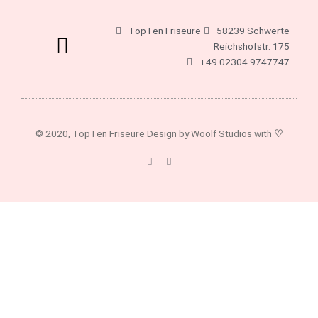
TopTen Friseure
58239 Schwerte
Reichshofstr. 175
+49 02304 9747747
© 2020, TopTen Friseure Design by Woolf Studios with
♡
F
I
a
n
c
s
e
t
b
a
o
g
o
r
k
a
-
m
f