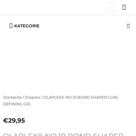
Zum
HA
0
Inhalt
springen
Below
Su
KATEGORIE
Header
Startseite
/
Olaplex
/ OLAPLEX® NO.10 BOND SHAPER CURL
DEFINING GEL
€
29,95