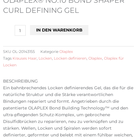
OLAPLEX® NO.10 BOND SHAPER
CURL DEFINING GEL
OLAPLEX®
IN DEN WARENKORB
NO.10
BOND
SHAPER
SKU
OL-20143155
Kategorie
Olaplex
CURL
Tags
Krauses Haar
,
Locken
,
Locken definieren
,
Olaplex
,
Olaplex für
DEFINING
Locken
GEL
Menge
BESCHREIBUNG
Ein bahnbrechendes Locken definierendes Gel, das die für die
natürliche Struktur und die Stärke verantwortlichen
Bindungen repariert und formt. Angetrieben durch die
patentierte OLAPLEX Bond Building Technology™ und den
ultra-pflegenden Schutz-Komplex, um gebrochene
Disulfidbrücken zu reparieren, neu zu verknüpfen und zu
stärken. Wellen, Locken und Spiralen werden sofort
definierter, geformter und belebt mit einem fühlbar weichen,