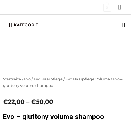
Zum
HA
0
Inhalt
springen
Below
Su
KATEGORIE
Header
Startseite
/
Evo
/
Evo Haarpflege
/
Evo Haarpflege Volume
/ Evo –
gluttony volume shampoo
Preisspanne:
€
22,00
–
€
50,00
€22,00
bis
Evo – gluttony volume shampoo
€50,00