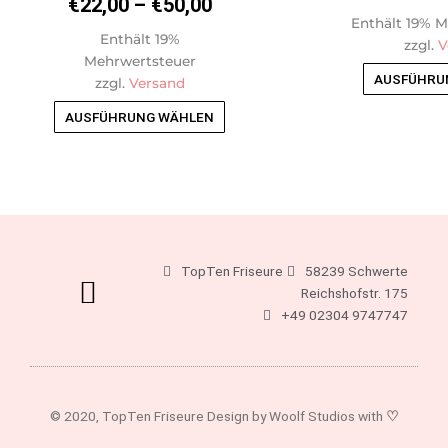
€
22,00
–
€
50,00
Die
Enthält 19% 
Optionen
Enthält 19%
zzgl.
V
können
Mehrwertsteuer
auf
AUSFÜHRU
zzgl.
Versand
der
AUSFÜHRUNG WÄHLEN
Produktseite
gewählt
werden
TopTen Friseure
58239 Schwerte
Reichshofstr. 175
+49 02304 9747747
© 2020, TopTen Friseure Design by Woolf Studios with
♡