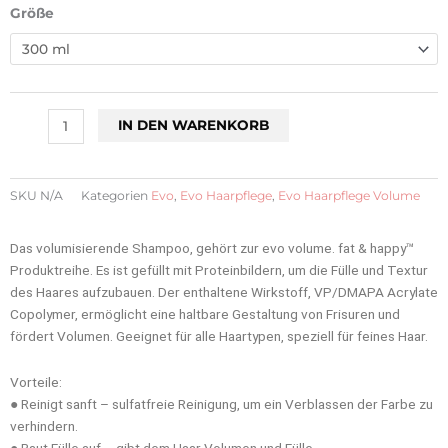
Evo
Größe
-
gluttony
volume
shampoo
Menge
IN DEN WARENKORB
SKU
N/A
Kategorien
Evo
,
Evo Haarpflege
,
Evo Haarpflege Volume
Das volumisierende Shampoo, gehört zur evo volume. fat & happy™
Produktreihe. Es ist gefüllt mit Proteinbildern, um die Fülle und Textur
des Haares aufzubauen. Der enthaltene Wirkstoff, VP/DMAPA Acrylate
Copolymer, ermöglicht eine haltbare Gestaltung von Frisuren und
fördert Volumen. Geeignet für alle Haartypen, speziell für feines Haar.
Vorteile:
● Reinigt sanft – sulfatfreie Reinigung, um ein Verblassen der Farbe zu
verhindern.
● Baut Fülle auf – gibt dem Haar Volumen und Fülle.