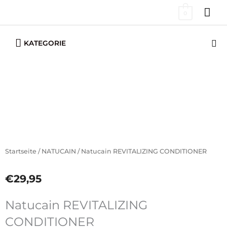
Zum
HA
0
Inhalt
springen
Below
Su
KATEGORIE
Header
Startseite
/
NATUCAIN
/ Natucain REVITALIZING CONDITIONER
€
29,95
Natucain REVITALIZING
CONDITIONER