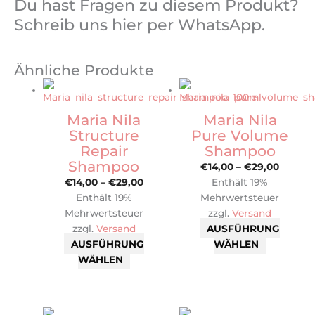
Du hast Fragen zu diesem Produkt?
Schreib uns hier per WhatsApp.
Ähnliche Produkte
Dieses
Preisspanne:
Dieses
Preiss
Produkt
€14,00
Produkt
€14,00
weist
bis
weist
bis
Maria Nila
Maria Nila
mehrere
€29,00
mehrere
€29,00
Structure
Pure Volume
Varianten
Varianten
Repair
Shampoo
auf.
auf.
Shampoo
€
14,00
–
€
29,00
Die
Die
€
14,00
–
€
29,00
Enthält 19%
Optionen
Optionen
Enthält 19%
Mehrwertsteuer
können
können
Mehrwertsteuer
zzgl.
Versand
auf
auf
zzgl.
Versand
AUSFÜHRUNG
der
der
AUSFÜHRUNG
WÄHLEN
Produktseite
Produktse
WÄHLEN
gewählt
gewählt
werden
werden
Dieses
Preiss