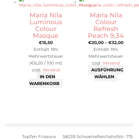
Produkt
€20,00
weist
bis
Maria Nila
Maria Nila
mehrere
€32,00
Luminous
Colour
Varianten
Colour
Refresh
auf.
Masque
Peach 9,34
Die
€
15,50
€
20,00
–
€
32,00
Optionen
Enthält 19%
Enthält 19%
können
Mehrwertsteuer
Mehrwertsteuer
auf
(
€
6,20
/ 100 ml)
zzgl.
Versand
der
zzgl.
Versand
AUSFÜHRUNG
Produktse
IN DEN
WÄHLEN
gewählt
WARENKORB
werden
TopTen Friseure
58239 Schwerte
Reichshofstr. 175