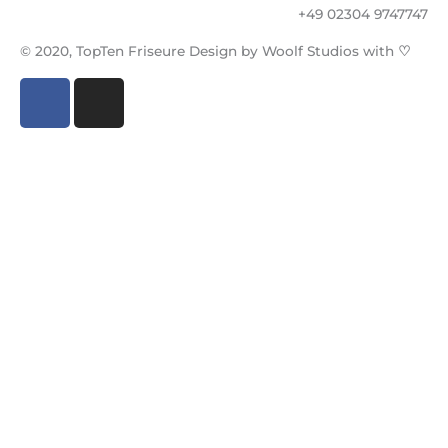
+49 02304 9747747
© 2020, TopTen Friseure Design by Woolf Studios with
♡
F
I
a
n
c
s
e
t
b
a
o
g
o
r
k
a
-
m
f