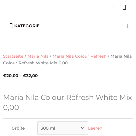
Zum
HA
0
Inhalt
springen
Below
Su
KATEGORIE
Header
Startseite
/
Maria Nila
/
Maria Nila Colour Refresh
/ Maria Nila
Colour Refresh White Mix 0,00
Preisspanne:
€
20,00
–
€
32,00
€20,00
bis
Maria Nila Colour Refresh White Mix
€32,00
0,00
Maria
Nila
Größe
Leeren
Colour