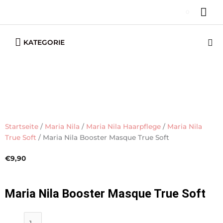
Zum
HA
0
Inhalt
springen
Below
Su
KATEGORIE
Header
Startseite
/
Maria Nila
/
Maria Nila Haarpflege
/
Maria Nila
True Soft
/ Maria Nila Booster Masque True Soft
€
9,90
Maria Nila Booster Masque True Soft
Maria