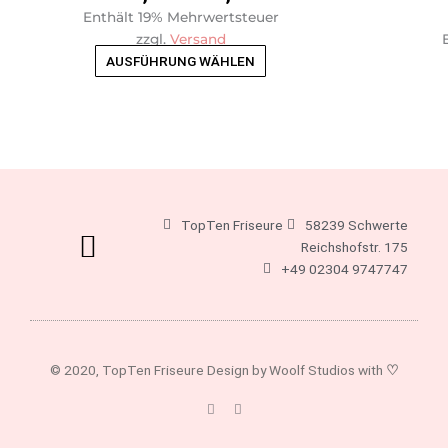
auf.
Enthält 19% Mehrwertsteuer
Die
zzgl.
Versand
Optionen
AUSFÜHRUNG WÄHLEN
können
auf
der
Produktseite
gewählt
werden
TopTen Friseure
58239 Schwerte
Reichshofstr. 175
+49 02304 9747747
© 2020, TopTen Friseure Design by Woolf Studios with
♡
F
I
a
n
c
s
e
t