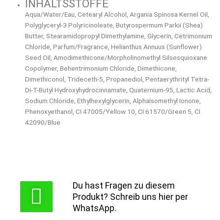
INHALTSSTOFFE
Aqua/Water/Eau, Cetearyl Alcohol, Argania Spinosa Kernel Oil,
Polyglyceryl-3 Polyricinoleate, Butyrospermum Parkii (Shea)
Butter, Stearamidopropyl Dimethylamine, Glycerin, Cetrimonium
Chloride, Parfum/Fragrance, Helianthus Annuus (Sunflower)
Seed Oil, Amodimethicone/Morpholinomethyl Silsesquioxane
Copolymer, Behentrimonium Chloride, Dimethicone,
Dimethiconol, Trideceth-5, Propanediol, Pentaerythrityl Tetra-
Di-T-Butyl Hydroxyhydrocinnamate, Quaternium-95, Lactic Acid,
Sodium Chloride, Ethylhexylglycerin, AlphaIsomethyl Ionone,
Phenoxyethanol, CI 47005/Yellow 10, CI 61570/Green 5, CI
42090/Blue
Du hast Fragen zu diesem
Produkt? Schreib uns hier per
WhatsApp.