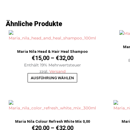
Ähnliche Produkte
Preisspanne:
Dieses
€15,00
Produkt
bis
weist
Mar
€32,00
mehrere
Maria Nila Head & Hair Heal Shampoo
Varianten
€
15,00
–
€
32,00
auf.
Enthält 19% Mehrwertsteuer
Die
zzgl.
Versand
Optionen
AUSFÜHRUNG WÄHLEN
können
auf
der
Preisspanne:
Dieses
Produktseite
€20,00
Produkt
gewählt
bis
weist
werden
€32,00
mehrere
Maria Nila Colour Refresh White Mix 0,00
Mari
Varianten
€
20,00
–
€
32,00