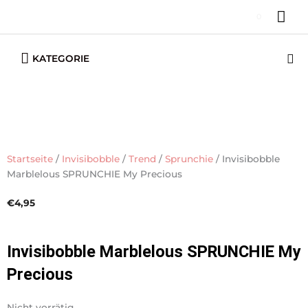
Zum
HA
0
Inhalt
springen
Below
Su
KATEGORIE
Header
Startseite
/
Invisibobble
/
Trend
/
Sprunchie
/ Invisibobble
Marblelous SPRUNCHIE My Precious
€
4,95
Invisibobble Marblelous SPRUNCHIE My
Precious
Nicht vorrätig