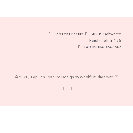
TopTen Friseure
58239 Schwerte
Reichshofstr. 175
+49 02304 9747747
© 2020, TopTen Friseure Design by Woolf Studios with
♡
F
I
a
n
c
s
e
t
b
a
o
g
o
r
k
a
-
m
f