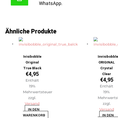
WhatsApp.
Ähnliche Produkte
Ivisibobble
Invisibobbl
Original
ORIGINAL
True Black
Crystal
€
4,95
Clear
€
4,95
Enthält
19%
Enthält
Mehrwertsteuer
19%
zzgl.
Mehrwerts
Versand
zzgl.
IN DEN
Versand
WARENKORB
IN DEN