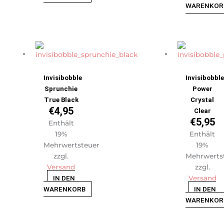
WARENKOR
Invisibobble
Invisibobbl
Sprunchie
Power
True Black
Crystal
€
4,95
Clear
€
5,95
Enthält
19%
Enthält
Mehrwertsteuer
19%
zzgl.
Mehrwerts
Versand
zzgl.
IN DEN
Versand
WARENKORB
IN DEN
WARENKOR