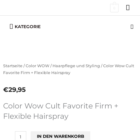
Zum
HA
0
Inhalt
springen
Below
Su
KATEGORIE
Header
Startseite
/
Color WOW
/
Haarpflege und Styling
/ Color Wow Cult
Favorite Firm + Flexible Hairspray
€
29,95
Color Wow Cult Favorite Firm +
Flexible Hairspray
Color
IN DEN WARENKORB