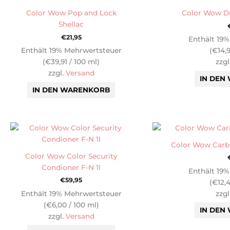
Color Wow Pop and Lock
Color Wow Dr
Shellac
€
21,95
Enthält 19
Enthält 19% Mehrwertsteuer
(
€
14,
(
€
39,91
/ 100 ml)
zzgl
zzgl.
Versand
IN DEN
IN DEN WARENKORB
Color Wow Carb 
Color Wow Color Security
Condioner F-N 1l
Enthält 19
€
59,95
(
€
12,
Enthält 19% Mehrwertsteuer
zzgl
(
€
6,00
/ 100 ml)
IN DEN
zzgl.
Versand