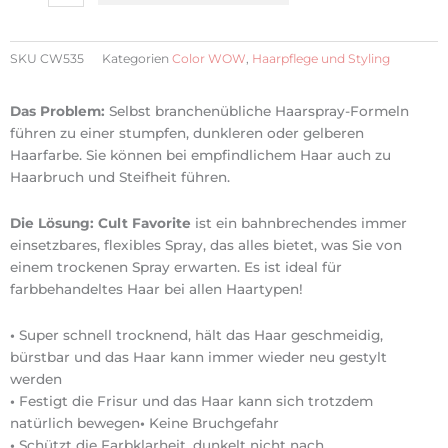
Wow
Cult
Favorite
SKU
CW535
Kategorien
Color WOW
,
Haarpflege und Styling
Firm
+
Das Problem:
Selbst branchenübliche Haarspray-Formeln
Flexible
führen zu einer stumpfen, dunkleren oder gelberen
Hairspray
Haarfarbe. Sie können bei empfindlichem Haar auch zu
Menge
Haarbruch und Steifheit führen.
Die Lösung: Cult Favorite
ist ein bahnbrechendes immer
einsetzbares, flexibles Spray, das alles bietet, was Sie von
einem trockenen Spray erwarten. Es ist ideal für
farbbehandeltes Haar bei allen Haartypen!
•
Super schnell trocknend, hält das Haar geschmeidig,
bürstbar und das Haar kann immer wieder neu gestylt
werden
•
Festigt die Frisur und das Haar kann sich trotzdem
natürlich bewegen
•
Keine Bruchgefahr
•
Schützt die Farbklarheit, dunkelt nicht nach