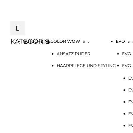
Zum
Below
Inhalt
springen
Header
KATEGORIE
GUTSCHEINE
COLOR WOW
EVO
ANSATZ PUDER
EVO 
HAARPFLEGE UND STYLING
EVO
E
E
E
E
E