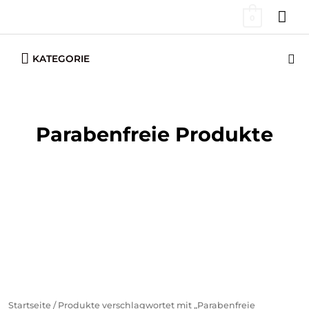
Zum
HA
0
Inhalt
springen
Below
Su
KATEGORIE
Header
Parabenfreie Produkte
Startseite
/ Produkte verschlagwortet mit „Parabenfreie