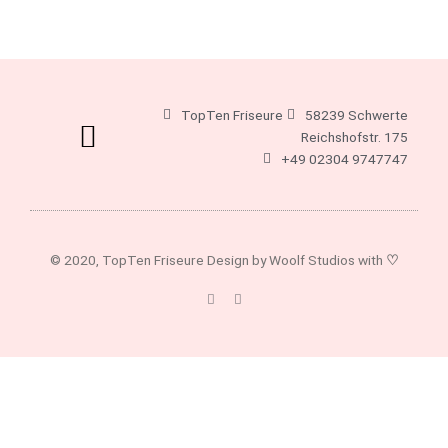
TopTen Friseure
58239 Schwerte
Reichshofstr. 175
+49 02304 9747747
© 2020, TopTen Friseure Design by Woolf Studios with
♡
F
I
a
n
c
s
e
t
b
a
o
g
o
r
k
a
-
m
f