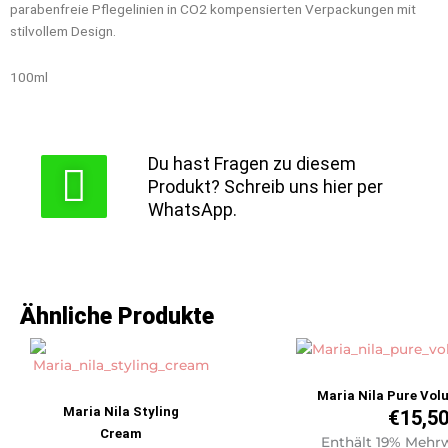
parabenfreie Pflegelinien in CO2 kompensierten Verpackungen mit
stilvollem Design.
100ml
Du hast Fragen zu diesem
Produkt? Schreib uns hier per
WhatsApp.
Ähnliche Produkte
Maria Nila Pure Vo
Maria Nila Styling
€
15,5
Cream
Enthält 19% Mehr