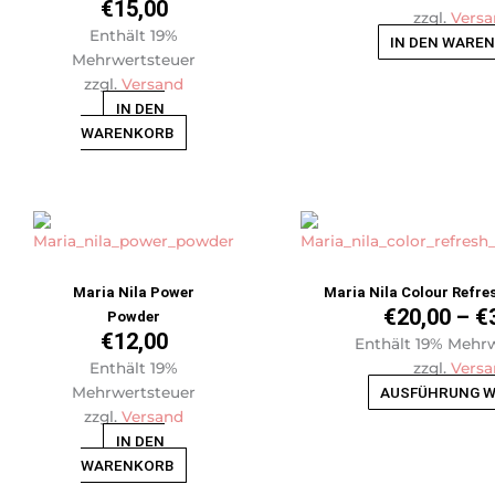
€
15,00
zzgl.
Versa
Enthält 19%
IN DEN WARE
Mehrwertsteuer
zzgl.
Versand
IN DEN
WARENKORB
Maria Nila Power
Maria Nila Colour Refres
€
20,00
–
€
Powder
€
12,00
Enthält 19% Mehr
Enthält 19%
zzgl.
Versa
Mehrwertsteuer
AUSFÜHRUNG 
zzgl.
Versand
IN DEN
WARENKORB