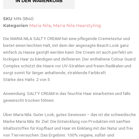
IN DEN WARENKORB
Cream
Menge
SKU
MN-3840
Kategorien
Maria Nila
,
Maria Nila Haarstyling
Die MARIA NILA SALTY CREAM hat eine pflegende Cremetextur und
bietet einen leichten Halt, mit dem der angesagte Beach Look ganz
einfach zu Hause gestylt werden kann. Die Cream ist auch perfekt um
lockiges Haar zu bändigen und definieren. Der enthaltene Colour Guard
Complex schützt die Haare vor UV-Strahlen und freien Radikalen und
sorgt somit für länger anhaltende, strahlende Farbkraft.
Stärke des Halts: 2 von 5
Anwendung: SALTY CREAM in das feuchte Haar einarbeiten und falls
gewünscht trocken föhnen.
Über Maria Nila: Guter Look, gutes Gewissen – das ist die schwedische
Marke Maria Nila. Ihr Ziel: Die Entwicklung von Produkten mit sanften
Inhaltsstoffen für Kopfhaut und Haar im Einklang mit der Natur und frei
von Tierversuchen. Das Ergebnis: 100% vegane, sulfat- und