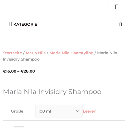
Zum
HA
0
Inhalt
springen
Below
Su
KATEGORIE
Header
Startseite
/
Maria Nila
/
Maria Nila Haarstyling
/ Maria Nila
Invisidry Shampoo
Preisspanne:
€
16,00
–
€
28,00
€16,00
bis
Maria Nila Invisidry Shampoo
€28,00
Maria
Nila
Größe
Leeren
Invisidry
Shampoo