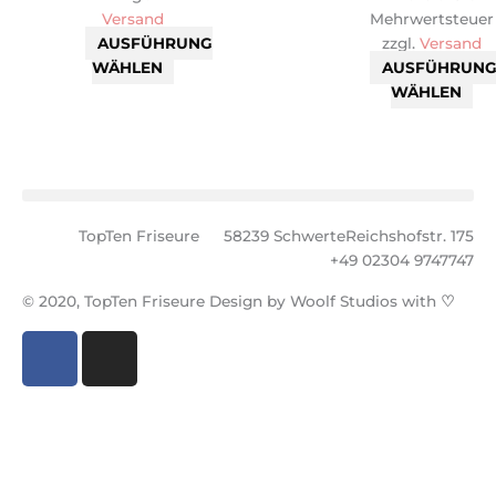
Produktseite
Pr
Versand
Mehrwertsteuer
gewählt
ge
AUSFÜHRUNG
zzgl.
Versand
werden
we
WÄHLEN
AUSFÜHRUN
WÄHLEN
TopTen Friseure
58239 Schwerte
Reichshofstr. 175
+49 02304 9747747
© 2020, TopTen Friseure Design by Woolf Studios with
♡
F
I
a
n
c
s
e
t
b
a
o
g