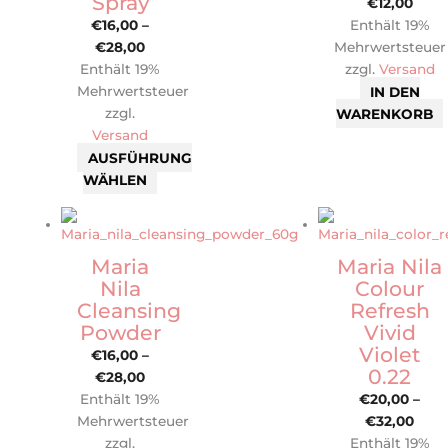
Spray
€
12,00
Die
€
16,00
–
Enthält 19%
Optionen
€
28,00
Mehrwertsteuer
können
Enthält 19%
zzgl.
Versand
auf
Mehrwertsteuer
IN DEN
der
zzgl.
WARENKORB
Produktseite
Versand
gewählt
AUSFÜHRUNG
werden
WÄHLEN
Preisspanne:
Dieses
Prei
Di
€16,00
Produkt
€20,
Pr
bis
weist
bis
we
Maria
Maria Nila
€28,00
mehrere
€32,
me
Nila
Colour
Varianten
Va
Cleansing
Refresh
auf.
auf
Powder
Vivid
Die
Di
Violet
€
16,00
–
Optionen
Op
0.22
€
28,00
können
kö
Enthält 19%
€
20,00
–
auf
auf
Mehrwertsteuer
€
32,00
der
de
zzgl.
Enthält 19%