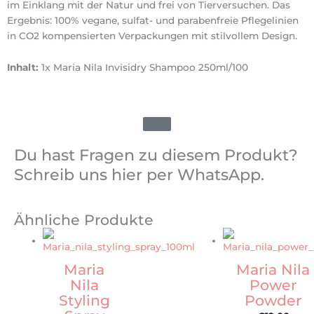
im Einklang mit der Natur und frei von Tierversuchen. Das
Ergebnis: 100% vegane, sulfat- und parabenfreie Pflegelinien
in CO2 kompensierten Verpackungen mit stilvollem Design.
Inhalt:
1x Maria Nila Invisidry Shampoo 250ml/100
Du hast Fragen zu diesem Produkt?
Schreib uns hier per WhatsApp.
Ähnliche Produkte
Preisspanne:
Dieses
€16,00
Produkt
bis
weist
Maria
Maria Nila
€28,00
mehrere
Nila
Power
Varianten
Styling
Powder
auf.