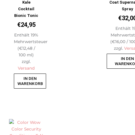
Kale
Coat Superna
Cocktail
Spray
Bionic Tonic
€
32,0
€
24,95
Enthält 1
Enthält 19%
Mehrwertst
Mehrwertsteuer
(
€
16,00
/ 10
(
€
12,48
/
zzgl.
Vers
100 ml)
IN DEN
zzgl.
WARENKO
Versand
IN DEN
WARENKORB