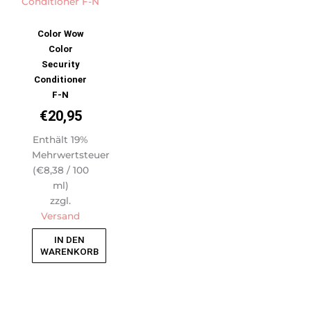
Color Wow
Color
Security
Conditioner
F-N
€
20,95
Enthält 19%
Mehrwertsteuer
(
€
8,38
/ 100
ml)
zzgl.
Versand
IN DEN
WARENKORB