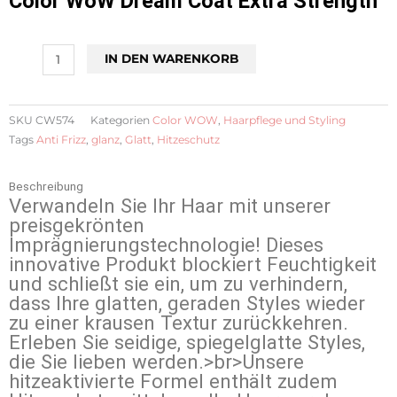
Color WoW Dream Coat Extra Strength
Color
IN DEN WARENKORB
WoW
Dream
Coat
SKU
CW574
Kategorien
Color WOW
,
Haarpflege und Styling
Extra
Tags
Anti Frizz
,
glanz
,
Glatt
,
Hitzeschutz
Strength
Menge
Beschreibung
Verwandeln Sie Ihr Haar mit unserer
preisgekrönten
Imprägnierungstechnologie! Dieses
innovative Produkt blockiert Feuchtigkeit
und schließt sie ein, um zu verhindern,
dass Ihre glatten, geraden Styles wieder
zu einer krausen Textur zurückkehren.
Erleben Sie seidige, spiegelglatte Styles,
die Sie lieben werden.>br>Unsere
hitzeaktivierte Formel enthält zudem