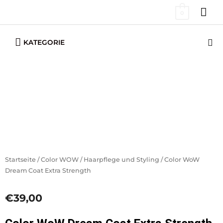
Zum
HA
0
Inhalt
springen
Below
Su
KATEGORIE
Header
Startseite
/
Color WOW
/
Haarpflege und Styling
/ Color WoW
Dream Coat Extra Strength
€
39,00