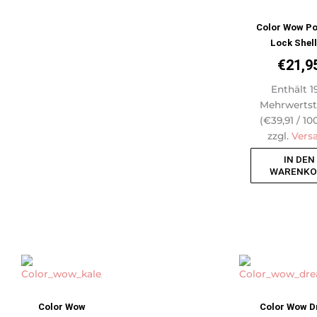
Color Wow Po
Lock Shel
€
21,9
Enthält 1
Mehrwertst
(
€
39,91
/ 10
zzgl.
Vers
IN DEN
WARENKO
Color Wow
Color Wow 