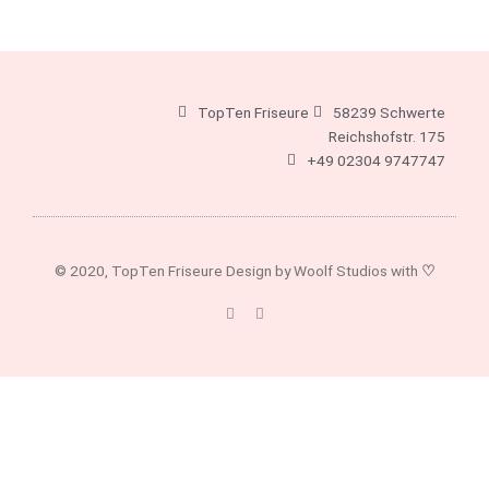
TopTen Friseure
58239 Schwerte
Reichshofstr. 175
+49 02304 9747747
© 2020, TopTen Friseure Design by Woolf Studios with
♡
F
I
a
n
c
s
e
t
b
a
o
g
o
r
k
a
-
m
f