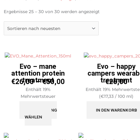
Nach
Ergebnisse 25 – 30 von 30 werden angezeigt
neuesten
sortiert
Preisspanne:
Dieses
€26,00
Produkt
Evo – mane
Evo – happy
bis
weist
attention protein
campers wearab
€50,00
mehrere
treatment
treatment
€
26,00
–
€
50,00
€
26,00
Varianten
Enthält 19%
Enthält 19% Mehrwertste
auf.
Mehrwertsteuer
(
€
17,33
/ 100 ml)
Die
zzgl.
Versand
zzgl.
Versand
Optionen
AUSFÜHRUNG
IN DEN WARENKORB
können
WÄHLEN
auf
der
Produktseite
Preisspanne:
Dieses
gewählt